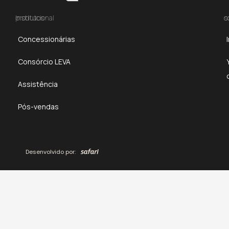
produtos
Institucional
c
EG1
Concessionárias
ES1
Consórcio LEVA
Assistência
Pós-vendas
Desenvolvido por: